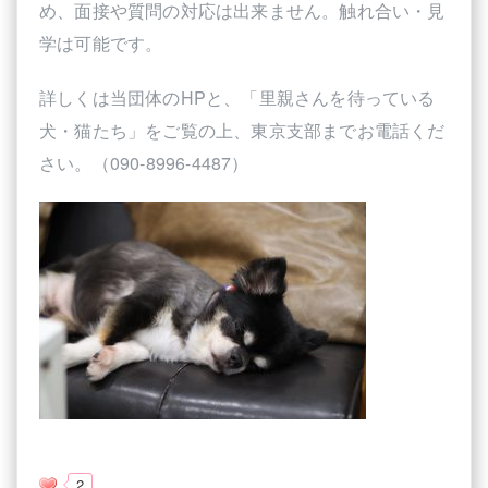
め、面接や質問の対応は出来ません。触れ合い・見
学は可能です。
詳しくは当団体のHPと、「里親さんを待っている
犬・猫たち」をご覧の上、東京支部までお電話くだ
さい。（090-8996-4487）
2