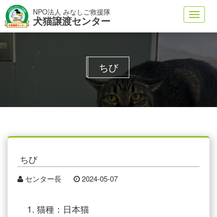
NPO法人 みなしご救援隊
Toggl
犬猫譲渡センター
navig
ちび
ちび
センター長
2024-05-07
猫種：日本猫