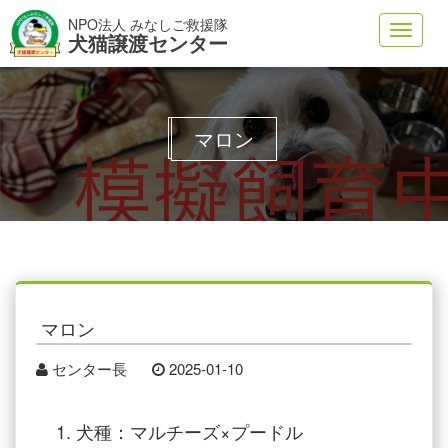
NPO法人 みなしご救援隊
Toggl
犬猫譲渡センター
navig
マロン
マロン
センター長
2025-01-10
犬種：マルチーズ×プードル