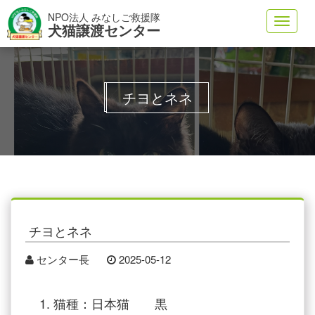
NPO法人 みなしご救援隊
Toggl
犬猫譲渡センター
navig
チヨとネネ
チヨとネネ
センター長
2025-05-12
猫種：日本猫 黒