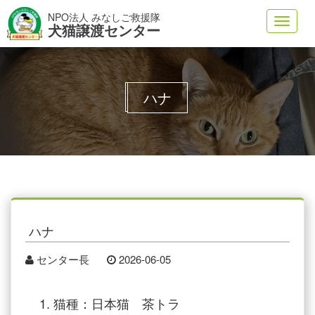
NPO法人 みなしご救援隊
Toggl
犬猫譲渡センター
navig
ハナ
ハナ
センター長
2026-06-05
猫種：日本猫 茶トラ