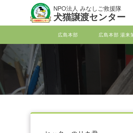
NPO法人 みなしご救援隊
犬猫譲渡センター
広島本部
広島本部 湯来