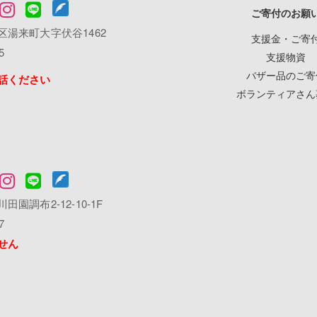
ご寄付のお願
湯来町大字伏谷1462
支援金・ご寄
5
支援物資
バザー品のご寄
話ください
ボランティアさん
園調布2-12-10-1F
7
せん