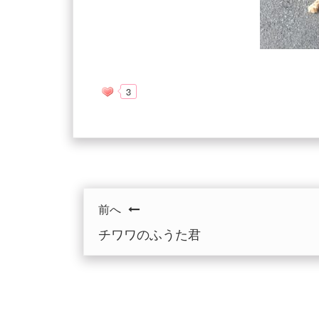
3
前へ
チワワのふうた君