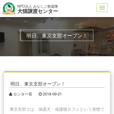
NPO法人 みなしご救援隊
Toggl
犬猫譲渡センター
navig
明日、東京支部オープン！
明日、東京支部オープン！
センター長
2018-09-21
東京支部では、保護犬・保護猫カフェという形態で