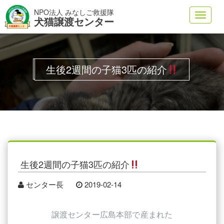
NPO法人 みなしご救援隊
Toggl
犬猫譲渡センター
navig
生後2週間の子猫3匹の紹介
生後2週間の子猫3匹の紹介
センター長
2019-02-14
譲渡センター広島本部で産まれた