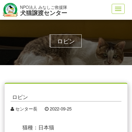
NPO法人 みなしご救援隊
Toggl
犬猫譲渡センター
navig
ロビン
ロビン
センター長
2022-09-25
猫種：日本猫