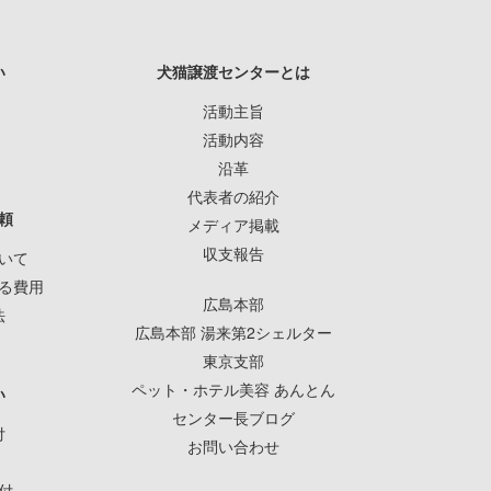
い
犬猫譲渡センターとは
活動主旨
活動内容
沿革
代表者の紹介
頼
メディア掲載
収支報告
いて
る費用
広島本部
法
広島本部 湯来第2シェルター
東京支部
ペット・ホテル美容 あんとん
い
センター長ブログ
付
お問い合わせ
付