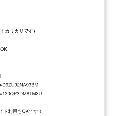
なくカリカリです）
OK
】
t/ls/D9ZU92NA93BM
st/ls/130QP3DM8TM3U
サイト利用もOKです！