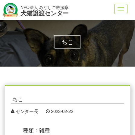
NPO法人 みなしご救援隊
Toggl
犬猫譲渡センター
navig
ちこ
ちこ
センター長
2023-02-22
種類：雑種